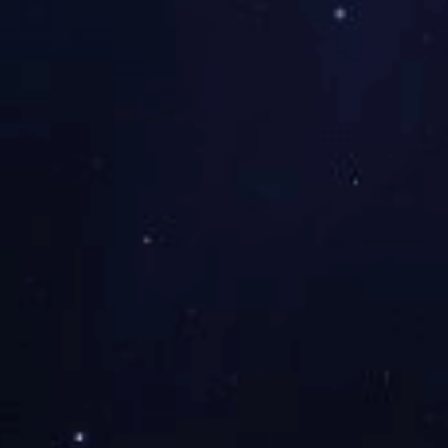
99.2%
直播播放稳定性
张伟