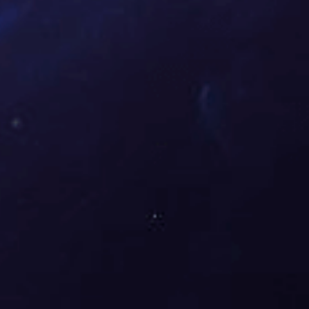
终极版
79
元/月