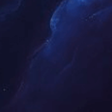
选择您的观赛方案
从基础资讯到专业数据，满足不同层次的球迷需求
最受欢迎
球迷版
29
元/月