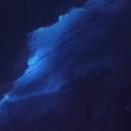
交锋
表现，提供xG数据、射门热区及历史交锋胜率
xG预期进球
控球率统计
探索数据大脑