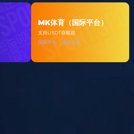
💬
球迷社区