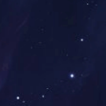
后赛，从奥运会到职业网球巡回
临其境。
LIVE 75'
即将开始 22:00
完赛 102-98
LIVE Set 3