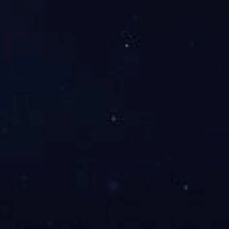
+
0.3s
比分推送延迟
王芳