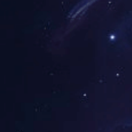
比赛预告与日历筛选
支持按日期、联赛类型、球队进行多维度筛
对决。
欧冠联赛
英超联
NBA季后赛
网球大
查看完整赛程