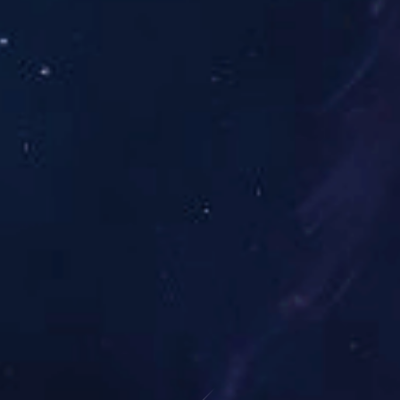
0.5秒极速推送。支持进球、红
10
黄牌、点球等关键事件的实时
球1
弹窗提醒，确保您永远领先一
稳
步。
沉浸式高清直播
与实时赛况追踪