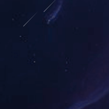
我们提供全方位赛事覆盖，从五大联赛到NBA季
赛。1080p高清画质配合毫秒级延迟，让您仿佛身
皇家马德里 vs 巴塞罗那
曼城 vs 阿森纳
湖人 vs 勇士
德约科维奇 vs 阿尔卡拉斯